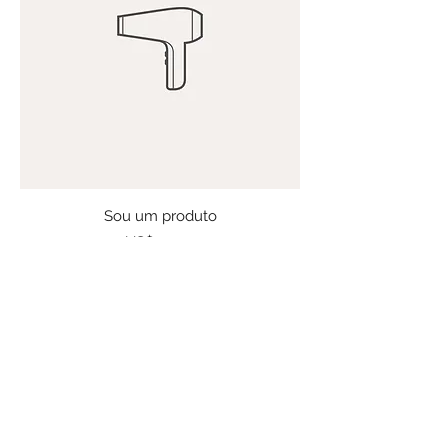
Sou um produto
Preço
US$ 40,00