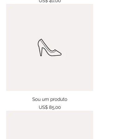
Preço
US$ 40,00
Sou um produto
Preço
US$ 85,00